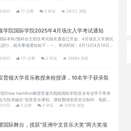
术与设计领域，南洋艺术学院（NAFA）更是备受关注。今天，
学的优势，并深入了解南洋艺术学院的特色与魅力。新加坡留学
月09日
77 点赞
0
评论
26122 浏览
教育体系新加坡的教育体系在全球享有盛誉，其公立大学如新加坡
媒学院国际学院2025年4月场次入学考试通知
年国际本科/预科自主招生考试报名通道已开放，4月场次入学测试
进行，相关事项通知如下：一、考试时间：4月12日4月19日
日二、考试方式：线下及网络考核线下考试地点：三、考试内
2、英语/日语自我介绍3、英语/日语提问与对话4、综合素养考
月09日
171 点赞
0
评论
26884 浏览
、参加在线测试步骤：第一步：参加本场测试的考生需提前与我
安普顿大学音乐教授来校授课，10名学子获录取
Drew Hamilton教授受邀为我校国际学院音乐专业学子带来
达与技术融合"创意音乐课程。课程围绕创意音乐制作、电影作
月07日
0 点赞
0
评论
25916 浏览
化声音现场表演四大核心模块，通过理论与实践相结合的沉浸式
际接轨的专业提升平台。在密集的互动教学中，Drew教授不仅
的前沿音乐理念，更针对每位学生的作品进行深度优化指导。从
耀国际舞台，揽获“亚洲中文音乐大奖”两大奖项