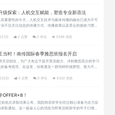
学院2021届数字媒体传播专业的优秀毕业生。本科毕业后，她
，致力于当下热门的可
升级探索：人机交互赋能，塑造专业新语法
显其重要性的今天，人机交互技术与媒体传播的融合已成为不可
专业不仅关注信息的传播方式、传播效果以及受众的接收习惯，
新兴技术提升传播的效率与深度。而人机交互技术，正是实现这
文将通过深入剖析三所海外院校人机交互专业教育的现状，结合
月21日
2 点赞
0
评论
5266 浏览
专业的实际需求，促进人机交互与传播学专业的深度融合，为智
正当时！南传国际春季雅思班报名开启
思班开启招生，为广大有志于提升英语能力、冲刺雅思高分的学习
效的备考指导。在这里，你将遇见一群同样怀揣梦想、努力不懈
充实而富有挑战的雅思备考之旅。让我们携手助你跨越语言障
和职业道路的新篇章！雅思精品保分班招生对象:对雅思缺乏系统
月20日
0 点赞
0
评论
6332 浏览
训通过雅思考试的学员总课时数:72小时课程价格:7880元教学
OFFER+8！
前批次录取结果公布，我院韩语班学生经过精心准备与全力应
的录取通知。这一振奋人心的消息为即将启程留学的学子们增添
现了汉阳大学对我院学生学术能力及综合素质的高度肯定。