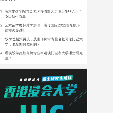
1
南京传媒学院与英国坎特伯雷大学博士生联合培养
项目招生简章
2
艺术留学燃起升学热潮，南传国际2022首场线下
访校火爆进行
3
双学位摇滚男孩，从南传到常青藤名校哥伦比亚大
学，他是如何做到的？
4
看美设学姐如何跨专业申请澳门城市大学硕士研究
生！