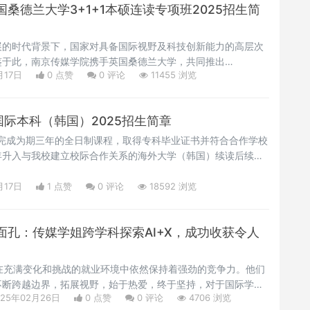
桑德兰大学3+1+1本硕连读专项班2025招生简
展的时代背景下，国家对具备国际视野及科技创新能力的高层次
鉴于此，南京传媒学院携手英国桑德兰大学，共同推出
月17日
0 点赞
0
评论
11455 浏览
读专项班，旨在培育一批兼具全球视野与卓越专业能力的复合型人
院完成前三年的课程学习，第四年前往英国桑德兰大学，继续本
得学士学位。在此基础上，学生继续深造，攻读为期一年的硕士
国际本科（韩国）2025招生简章
位。
校完成为期三年的全日制课程，取得专科毕业证书并符合合作学校
年升入与我校建立校际合作关系的海外大学（韩国）续读后续课
)。海外大学将根据与我校课程协议，豁免在我校阶段取得的相
修读完毕且符合要求者，将获得海外大学本科文凭，回国可在中
月17日
1 点赞
0
评论
18592 浏览
行认证，并享受留学生待遇。02 项目优势国际沟通，全球视野
面孔：传媒学姐跨学科探索AI+X，成功收获令人
充满变化和挑战的就业环境中依然保持着强劲的竞争力。他们
不断跨越边界，拓展视野，始于热爱，终于坚持，对于国际学院
025年02月26日
0 点赞
0
评论
4706 浏览
步入职场后，究竟在哪些领域绽放光彩、实现个人价值和事业发