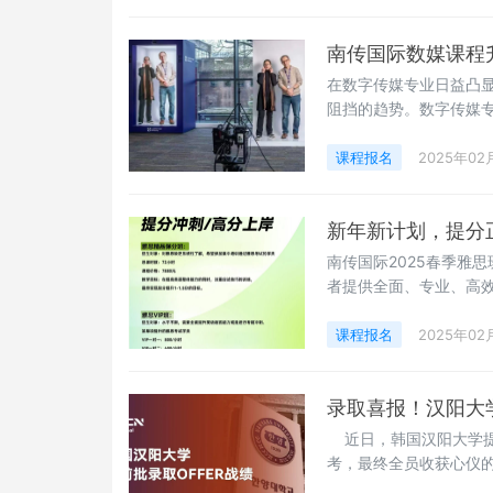
展目标呢？ 蔡琰，国际
成功进入香港浸会大学
南传国际数媒课程
在数字传媒专业日益凸
阻挡的趋势。数字传媒
还致力于探索如何利用
一目标的关键所在。本
课程报名
2025年02
南传国际数字媒体传播
能传播创新注入新的活
新年新计划，提分
南传国际2025春季雅
者提供全面、专业、高
的伙伴，共同加入一段
碍，开启通往梦想院校
课程报名
2025年02
性了解，希望参加集中培
目标:在
录取喜报！汉阳大学
近日，韩国汉阳大学提
考，最终全员收获心仪
了无穷动力，同时也体