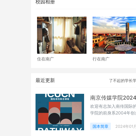
校园相册
住在南广
行在南广
最近更新
了不起的学长
南京传媒学院202
欢迎有志加入南传国际的
学院的前身系2004年创
部考察评估、在江苏独
高校，也是江苏省目前
国本简章
2024年01
同行的新兴大学，经过近二十