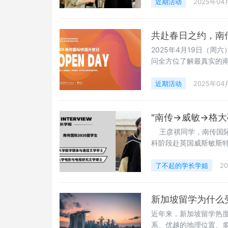
起打卡同款取景地，揭秘
近期活动
2025年04
教室藏了多少细节？剧
共赴春日之约，南
2025年4月19日（周
问全方位了解最真实的南
南传国际最新招生动态与
划服务4月19日，来到南
近期活动
2025年04
日时间：12:30-17:3
"南传→威敏→格
王彦祺同学，南传国际
科阶段赴英国威斯敏斯特
界大学排名第78位）电
活中的各种挑战，这段
了不起的学长学姐
2
新的认知。 Hi，我是
新加坡留学为什么
近年来，新加坡留学热
系、优越的地理位置、