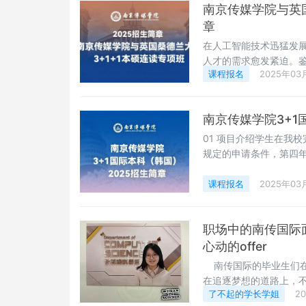
南京传媒学院与英国
章
在人工智能技术迅猛发
人才的需求愈发紧迫。
课程报名
2025年03
了“3+1+1”本硕连
才。学生在南京传媒学
科阶段的学习并顺利取
南京传媒学院3+1
课程，最终荣获硕士学
01 项目介绍学生在我
规定的申请条件，第四
程（韩国院校学制为1年
应课程学分，全部学分
课程报名
2025年03
国教育部留学服务中心进
职场中的南传国际
心动的offer
南传国际的毕业生们在
在追逐梦想的道路上，
了不起的学长学姐
2
的毕业生们来说，他们