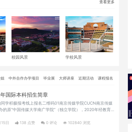
查看更多
校园风景
学校风景
学姐
中外合作办学项目
毕业展
大师讲座
近期活动
课程报名
4年国际本科招生简章
同学积极报考线上报名二维码01南京传媒学院CUCN南京传媒
办的原“中国传媒大学南广学院”（独立学院），2020年经教育
立学院中率先获批成功转设为独立设置的非营利性民办普通本科
唯一一所传媒艺术类应用型本科院校。作为一所与信息传播时代
月15日
138 点赞
0
评论
102840 浏览
年的办学发展.......