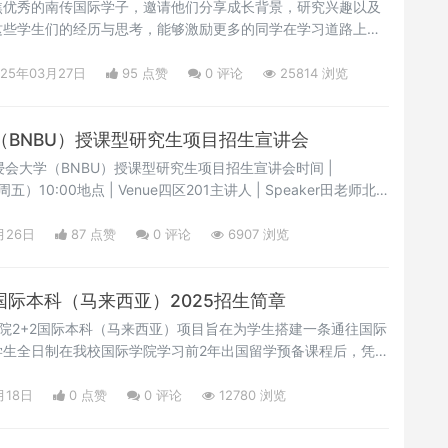
焦优秀的南传国际学子，邀请他们分享成长背景，研究兴趣以及
这些学生们的经历与思考，能够激励更多的同学在学习道路上勇
域。2023级音乐专业的卢劼自幼便对音乐充满热爱，成长于音
。进入南传国际学院后，在专业老师的悉心指导和同学们的积极
025年03月27日
95 点赞
0
评论
25814 浏览
我，尽情展现音乐才华。在亚洲中文音乐大奖中，她表现出色，
大（BNBU）授课型研究生项目招生宣讲会
香港浸会大学（BNBU）授课型研究生项目招生宣讲会时间 |
周五）10:00地点 | Venue四区201主讲人 | Speaker田老师北
级行政主任项目介绍 | About BNBU北京师范大学-香港浸会
称 “北师香港浸会大学”，英文简称“UIC”）成立于2005年，
月26日
87 点赞
0
评论
6907 浏览
高等教育
国际本科（马来西亚）2025招生简章
媒学院2+2国际本科（马来西亚）项目旨在为学生搭建一条通往国际
学生全日制在我校国际学院学习前2年出国留学预备课程后，凭课
成绩，升入与我校建立校际合作关系的海外大学（马来西亚地
马来西亚院校为2年)。海外大学将根据与我校课程协议，豁免在
月18日
0 点赞
0
评论
12780 浏览
程学分；全部学分修读完毕后，将获得海外大学本科文凭，回国