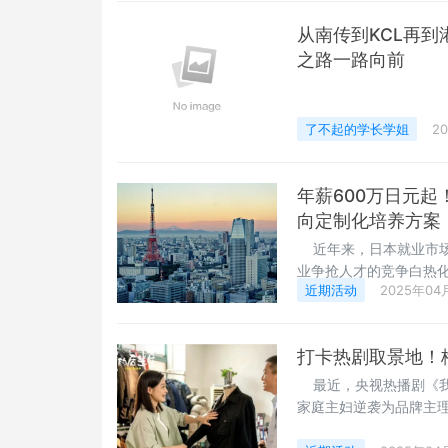
从南传到KCL再
之路一路向前
了不起的学长学姐
2
年薪600万日元
向定制化培养方案
近年来，日本就业市场
业争抢人才的竞争白热化
近期活动
2025年04
化背景和专业技能的留学
业路径，成为在日留学生最
生“求职者优势”2025
打卡热剧取景地！
最近，央视热播剧《我
家庭主妇逆袭为品牌主
围的服装设计室场景，