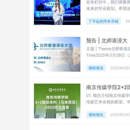
在本栏目中，我们将聚
未来的学业规划。希望
攀高峰，勇于探索未知领
乐氛围浓厚的家庭环境
了不起的学长学姐
2
影响下，她逐渐突破自
取得了优异的成绩
预告 | 北师港浸
主题 | Theme北师
Time2025年3月28日（
师香港浸会大学研究生院高
大学联合国际学院（中文简
课程报名
2025年03
是首家中国内地与香港
南京传媒学院2+2
01. 项目介绍南京传
传媒艺术名校的桥梁。
程结业证书及留学外语
区）续读本科后续课程(
课程报名
2025年03
我校阶段取得的相应课
可在中国