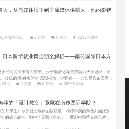
到港大，从自媒体博主到主流媒体供稿人：他的影视
025年12月31日
0 点赞
0
评论
22324 浏览
起！日本留学就业黄金期全解析——南传国际日本方
正经历前所未有的变革。少子老龄化导致劳动力严重短缺，企
，传统的“终身雇佣制”逐渐松动，求职者——尤其是具备国际
月23日
0 点赞
0
评论
36796 浏览
生——迎来了“反选时代”。在这样的背景下，如何高效规划职
关心的问题。01 从“企业选人”到“人选企业”1.劳动力短缺催
年最新数据显示，日本大
梅婷的「设计教室」竟藏在南传国际学院？
的后半生》成为社交媒体热议话题，梅婷饰演的角色刘丽娜从
理人的成长故事，戳中了无数人的心。 而剧中那些充满艺术氛
原来就取景于国际学院的服装设计专业教室！今天，就带大家一