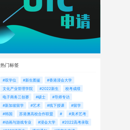
热门标签
#双学位
#新生图鉴
#香港浸会大学
文化产业管理学院
#2022新生
校考成绩
电子商务三创赛
#硕士
#导师专访
#新加坡留学
#艺术
#线下授课
#留学
#韩国
苏港澳高校合作联盟
#
#美术艺考
#动画与游戏专业
#浸会大学
#2022高考录取