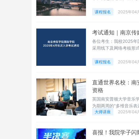
市场中脱颖而出。而在艺
我们就来探讨新加坡留
课程报名
2025年04
的优势1. 世界一流的
国立大学（N
考试通知｜南京传
各位考生：我校2025
采用线下及网络考核形式
（校园开放日）4月26
容：1、语言、专业笔试
课程报名
2025年04
察5、专业知识考察四
院招
直通世界名校：南
资格
英国南安普顿大学音乐学院
为期两周的"多维音乐表
大师讲座
2025年04
曲、批判性听力及空间
教学，为学生提供了与国
系统讲授南安普顿大学
喜报！我院学子闪
民