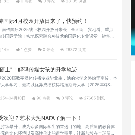
主角“逆袭课堂”背后的故事！打卡热剧同款！南传国际的设计
月18日
0 点赞
0
评论
28105 浏览
中，刘丽娜在经历人生低
传国际4月校园开放日来了，快预约！
六）南传国际2025线下校园开放日来袭！全面听、实地看、重点
传国际学院！实地探索融合AI技术的国际化专业课堂一键掌握
南传导师面对面交流AI与教育融合的新思维享受一对一留学规
传国际开启一场与众不同的筑梦旅程01. 活动日程日期：4月19
月14日
1 点赞
0
评论
28372 浏览
0地点：国交楼4F、5F02. 报名方式请长按
大硕士"！解码传媒女孩的升学轨迹
2020届数字媒体传播专业毕业生，她的求学之路始于南传，本
大学学习，最终以优异成绩获得格拉斯哥大学（2025年QS世
影电视专业硕士学位。在英国求学的经历让她学会了独立应对生
留学时光不仅重塑了她的人生观和世界观，更让她对世界有了全
025年04月10日
90 点赞
0
评论
27665 浏览
王
受欢迎？艺术大热NAFA了解一下！
度持续攀升，成为众多国际学生的首选目的地。高质量的教育体
多元的文化环境以及高性价比的留学费用，让新加坡在全球留学