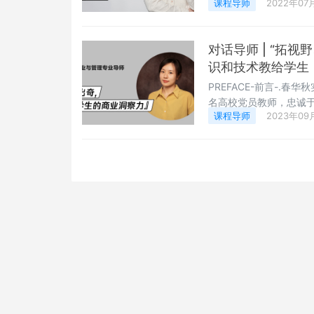
课程导师
2022年07
索与创造、绘制与操控
动画王国”。01 “从谢
院学习，您有怎样的体
对话导师 | “拓
识和技术教给学生
PREFACE-前言-.
名高校党员教师，忠诚
课程导师
2023年09
下，她关注行业发展趋
发力点，贯彻“拓视野、
师”的称号。伴随大数
高，