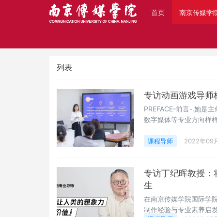
首页
南京传媒学
课程导师
列表
专访动画游戏导师
PREFACE-前言-.
数字媒体等专业方向样
指导学生创作出有趣有
的专业变成事业，在教
课程导师
2022年09
漫游戏名校！今天我们
界！Q：
专访丁纪晖教授：
生
在南京传媒学院国际学
制作经验与专业素养启