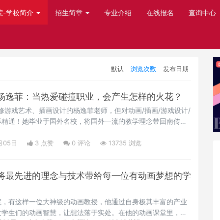
院-学校简介
招生简章
专业介绍
在线报名
查询中心
默认
浏览次数
发布日期
杨逸菲：当热爱碰撞职业，会产生怎样的火花？
她是主修游戏艺术、插画设计的杨逸菲老师，但对动画/插画/游戏设计/
样精通！她毕业于国外名校，将国外一流的教学理念带回南传，
料的动画游戏作品，多次参加国内外大赛并荣获佳绩；她将热爱
学中因材施教，善于引导和启发学生，带领学生步入世界顶尖动
月05日
3 点赞
0
评论
13735 浏览
就走进本期南传国际导师专访，一起来看杨逸菲老师的分享世
将最先进的理念与技术带给每一位有动画梦想的学
院，有这样一位大神级的动画教授，他通过自身极其丰富的产业
发学生们的动画智慧，让想法落于实处。在他的动画课堂里，探