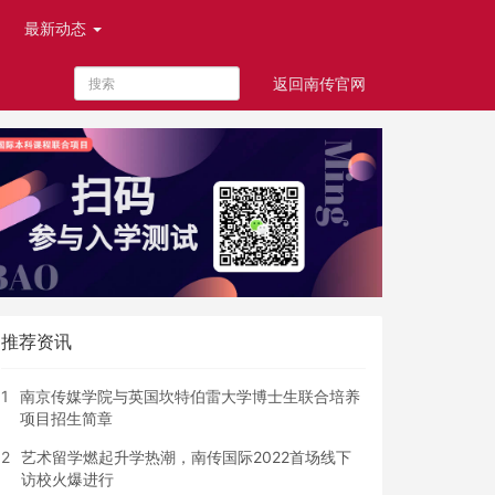
最新动态
返回南传官网
首页
南京传媒学院-学校简介
课程导师
推荐资讯
1
南京传媒学院与英国坎特伯雷大学博士生联合培养
项目招生简章
2
艺术留学燃起升学热潮，南传国际2022首场线下
访校火爆进行