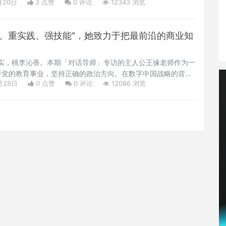
月20日
3 点赞
0
评论
12343 浏览
在不断流动。本期，让我们一起走进在丁教授带领下的“国际学院
尔丹到好莱坞动画成就了人类更多想象力”Q: 在动画第一谢尔丹学
验？
视野、重实践、强技能”，她致力于把最前沿的商业知
春华秋实，桃李沁香。本期「对话导师」专访的主人公王缘老师作为一
于党的教育事业，坚持正确的政治方向。在数字中国战略的背景
月28日
0 点赞
0
评论
12086 浏览
势，以数字化应用人才需求为着力点，以数据思维和创新实践为
重实践、强技能”的教育理念。荣获2023南京传媒学院“最美教
据、人工智能、云计算等数字技术的发展、智能化水平的不断提