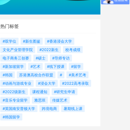
热门标签
#双学位
#新生图鉴
#香港浸会大学
文化产业管理学院
#2022新生
校考成绩
电子商务三创赛
#硕士
#导师专访
#新加坡留学
#艺术
#线下授课
#留学
#韩国
苏港澳高校合作联盟
#
#美术艺考
#动画与游戏专业
#浸会大学
#2022高考录取
#2022级新生
课程通知
#研究生申请
#音乐专业留学
雅思班
传媒艺术
#英国南安普顿大学
跨境电商
暑期线上课
#韩国留学