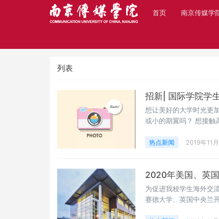
首页
南京传媒学
热点新闻
列表
招新| 国际学院学
想让美好的大学时光更加
或小的期翼吗？ 想接触
出思维的火花吗？
热点新闻
2019年11
2020年美国、
为促进我校学生海外交
赛德大学、英国中央兰开
音像学院等高校签署的校