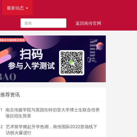
最新动态
返回南传官网
首页
最新动态
热点新闻
推荐资讯
1
南京传媒学院与英国坎特伯雷大学博士生联合培养
项目招生简章
2
艺术留学燃起升学热潮，南传国际2022首场线下
访校火爆进行