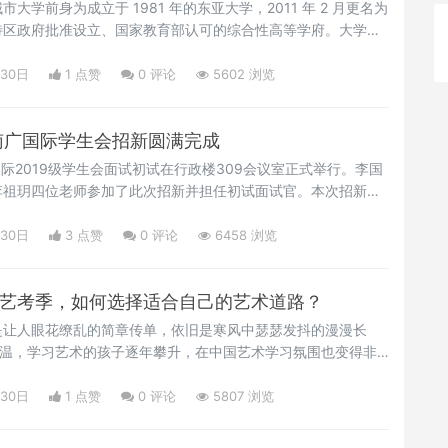
大学前身为成立于 1981 年的东亚大学，2011 年 2 月更名为
特区政府批准设立、国家教育部认可的综合性高等学府。大学拥
级学位授予权。
月30日
1 点赞
0
评论
5602 浏览
级南广国际学生会招新圆满完成
广国际2019级学生会面试初试在行政楼309会议室正式举行。李国
李祖玥四位老师参加了此次招新并担任初试面试官。本次招新的
一批潜藏优秀人才，为学院做出贡献，让其通过各自的岗位锻炼
凡的自我。本次学生会招新共有四个部门：组织管理部、宣传部
月30日
3 点赞
0
评论
6458 浏览
外事外联部和办公室秘书部。
年艺考季，如何选择适合自己的艺术道路？
是让人眼花缭乱的简章传单，依旧是寒风中瑟瑟发抖的漫漫长
升温，学习艺术的孩子逐年攀升，在中国艺术学习氛围也变得非
趋势统考人数大幅度上涨：全国各省艺考报名人数在今年迎来普遍
国艺考人数约在百万左右，多省市艺考呈升温趋势。
月30日
1 点赞
0
评论
5807 浏览