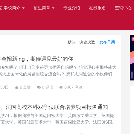
院-学校简介
招生简章
专业介绍
在线报名
查询中心
默认
浏览次数
发布日期
生会招新ing，期待遇见最好的你
充实吗？ 想让自己变得更加优秀自信吗？ 想实现心中那些或大
高大上国际化的展览论坛交流会吗？ 想和志同道合的小伙伴们擦
月30日
2 点赞
0
评论
6467 浏览
英国、法国高校本科双学位联合培养项目报名通知
流学习，根据我校与美国迈阿密大学、英国考文垂大学、英国提
夏大学、英国创意艺术大学、英国诺森比亚大学、法国3IS国际
际合作协议，现将2020年赴美国、英国法国高校本科双学位联