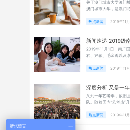
关于澳门城市大学澳门城市
澳门城市大学，是澳门
有博士、硕士、学士三
热点新闻
2019年11
新闻速递|2019
2019年11月1日，南
君、尹颖、毛金蓉以及
目的在于为学院选拔出
自己的能力，造就不平
热点新闻
2019年11
（包括新媒体中心）、
深度分析|又是一
又到一年艺考季，依旧
队。随着国内“艺考热”
常强烈。2019年艺考
上涨。据统计，今年全
热点新闻
2019年11
请您留言