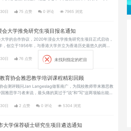
：白衬衫4.0）当然啦，这些时尚元素除了设计师的独具匠心以
出谋划策，让所有的时尚元素绽放舞台，并且成为当季流行趋
月30日
75 点赞
0
评论
7965 浏览
工作就被成为时尚管理。
年浸会大学推免研究生项目报名通知
大学的合作协议，2020年浸会大学推免研究生项目正式启动，
学，创立于1956年，与香港大学并立为香港历史最悠久的两所
特区政府全面资助的公立研究型综合大学。浸大于2019年6月
名中位列全球第261名；在2018泰晤士高等教育（THE）亚洲
月30日
76 点赞
0
评论
6195 浏览
位。
化教育协会雅思教学培训课程精彩回顾
协会测评顾问Jan Langeslag做客南广，为我校教师带来雅思教
国雅思学习者来说，最头痛的莫过于“说”和“写”这两项输出能
，口语和写作也是痛点和难点所在。英国文化教育协会英语测评
11月9日的南广雅思教学工作坊中，他就雅思写作和口语的评分细
月30日
2 点赞
0
评论
5304 浏览
学策略和建议。
市大学保荐硕士研究生项目遴选通知