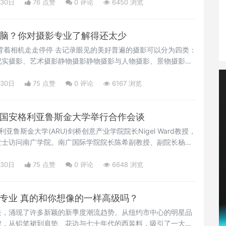
校及项目介绍双学位联合培养项目是指我校本科生前两年
月30日
76 点赞
0
评论
6450 浏览
+1）在南广学习，成绩符合项目要求后赴国境外合作院校进行学
烧脑？你对摄影专业了解得还太少
背着相机走走停停 去记录眼见的美好普遍的摄影可以分为四类：
纪实摄影、艺术摄影静物摄影静物摄影与人物摄影、景物摄影相
命为相对概念，比如从海里捕捞上来的鱼虾、已摘掉的瓜果
或组合的物体为表现对象的摄影。
月30日
75 点赞
0
评论
6167 浏览
英国安格利亚鲁斯金大学举行合作会谈
亚鲁斯金大学(ARU)剑桥创意产业学院院长Nigel Ward教授，
女士访问南广学院。南广国际学院院长陈希副教授、副院长杨青
热情接待了远道而来的客人，并进行了友好会谈。
月30日
75 点赞
0
评论
6648 浏览
理专业 真的和你想像的一样高级吗？
去，涌现了许多新颖的新季度潮流趋势。从纽约市中心的明星品
牌，从铅笔裙到肩垫、花边与七十年代的西装料，吸引了一大群