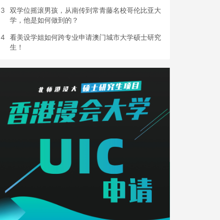
3
双学位摇滚男孩，从南传到常青藤名校哥伦比亚大
学，他是如何做到的？
4
看美设学姐如何跨专业申请澳门城市大学硕士研究
生！