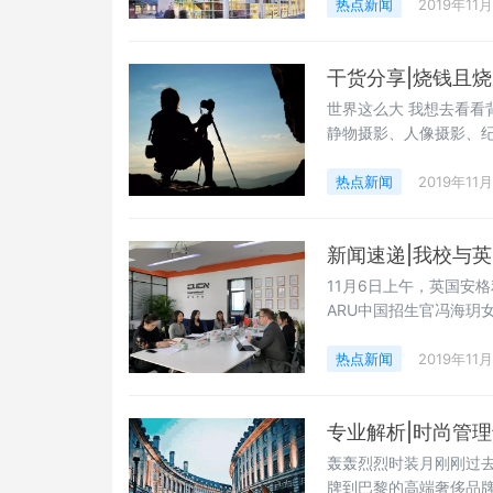
合培养项目通知如下:学
热点新闻
2019年11
（2+2）、前三年（3
习。
干货分享|烧钱且
世界这么大 我想去看看
静物摄影、人像摄影、
对，以无生命（此无生
等）、人为可自由移动
热点新闻
2019年11
新闻速递|我校与
11月6日上午，英国安格利
ARU中国招生官冯海玥
以及国际学院教师代表
热点新闻
2019年11
专业解析|时尚管
轰轰烈烈时装月刚刚过
牌到巴黎的高端奢侈品