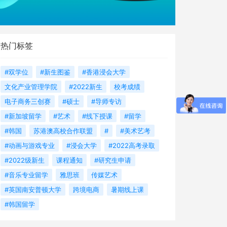
热门标签
#双学位
#新生图鉴
#香港浸会大学
文化产业管理学院
#2022新生
校考成绩
电子商务三创赛
#硕士
#导师专访
#新加坡留学
#艺术
#线下授课
#留学
#韩国
苏港澳高校合作联盟
#
#美术艺考
#动画与游戏专业
#浸会大学
#2022高考录取
#2022级新生
课程通知
#研究生申请
#音乐专业留学
雅思班
传媒艺术
#英国南安普顿大学
跨境电商
暑期线上课
#韩国留学