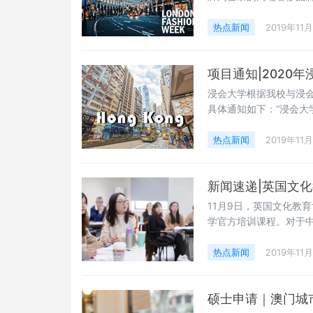
关注者。（今年时尚元素
外，还有时尚推广者的
热点新闻
2019年11
势。而这样的时尚推广
项目通知|2020
浸会大学根据我校与浸会
具体通知如下：“浸会大
高等学府，是一所由香港
最新公布的QS世界大学排
热点新闻
2019年11
大学排名中，位列第55
新闻速递|英国文
11月9日，英国文化教育
学官方培训课程。对于中
力，对于雅思教学来说
顾问Jan深谙其道，在
热点新闻
2019年11
则出发，给出了官方教
硕士申请｜澳门城