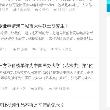
青藤名校哥伦比亚大学电影硕士offer，他就是本期的主人公陈隆
月23日
216 点赞
0
评论
38094 浏览
来认识下这位拥有有趣灵魂的酷男孩！01爱摄影、爱摇滚想成
我叫陈隆阶，00后，来自南传摄影学院影视媒体制作（电视摄影）专
ilmmaker，特长是摄影、音乐制作、吉他以及设
专业申请澳门城市大学硕士研究生！
季今天，让我们一起走进不断前行，超越自我的曾同学她刻苦钻
，并获得多项荣誉；她积极创新，曾作为绘画嘉宾，受邀参加
为主美术设计负责网易公司项目制作；她乐于奉献，尽心尽力做
得“校优秀学生干部”等荣誉称号；她就是2022届江苏省优秀毕
月01日
12 点赞
0
评论
37782 浏览
士保荐生至澳门城市大学工商管理专业感受路上发现的风景，对
三方评价榜单评为中国民办大学（艺术类）第1位
评价机构艾瑞深校友会网发布《2024校友会中国大学排名：高考
传媒学院被评为中国民办大学（艺术类）第1位、江苏民办本科高
4年ABC中国民办大学排名》显示，我校被评为中国民办大学第7
第1位。据悉，校友会中国大学排名自2003年以来连续发布大
月18日
5 点赞
0
评论
26161 浏览
、影响与贡献”为评价特色，评价指标体系由办学层次、思政教
何让视频作品不再是平庸的记录？