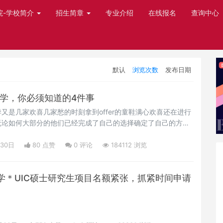
院-学校简介
招生简章
专业介绍
在线报名
查询中心
默认
浏览次数
发布日期
留学，你必须知道的4件事
又是几家欢喜几家愁的时刻拿到offer的童鞋满心欢喜还在进行
无论如何大部分的他们已经完成了自己的选择确定了自己的方
还有很多小萌新仍在迷茫当中寻找出路说到出国留学，很多人认
10年前可能可以这么说，但是现在随着国际发展全球化的特
月30日
80 点赞
0
评论
184112 浏览
针对留学生的福利政策，希望吸引大量的留学生前去深造学位。
学＊UIC硕士研究生项目名额紧张，抓紧时间申请