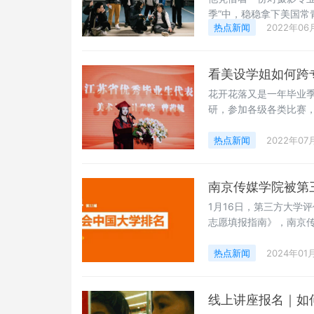
季”中，稳稳拿下美国常
热点新闻
2022年06
阶同学！话不多说，赶紧
为“超人” 00后男孩
业。梦想成为一名未来的F
看美设学姐如何跨
花开花落又是一年毕业
研，参加各级各类比赛
OPPO新品发布会、作
好学生干部工作，多次获
热点新闻
2022年07
业生曾茜毓目前作为硕
一切事物保持好
南京传媒学院被第
1月16日，第三方大学
志愿填报指南》，南京
校第1位。另据《202
位，蝉联艺术类民办大学
热点新闻
2024年01
学排名，以“校友、质量
线上讲座报名｜如