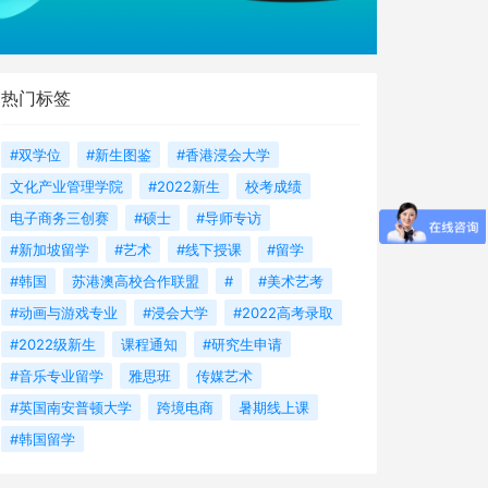
热门标签
#双学位
#新生图鉴
#香港浸会大学
文化产业管理学院
#2022新生
校考成绩
电子商务三创赛
#硕士
#导师专访
#新加坡留学
#艺术
#线下授课
#留学
#韩国
苏港澳高校合作联盟
#
#美术艺考
#动画与游戏专业
#浸会大学
#2022高考录取
#2022级新生
课程通知
#研究生申请
#音乐专业留学
雅思班
传媒艺术
#英国南安普顿大学
跨境电商
暑期线上课
#韩国留学