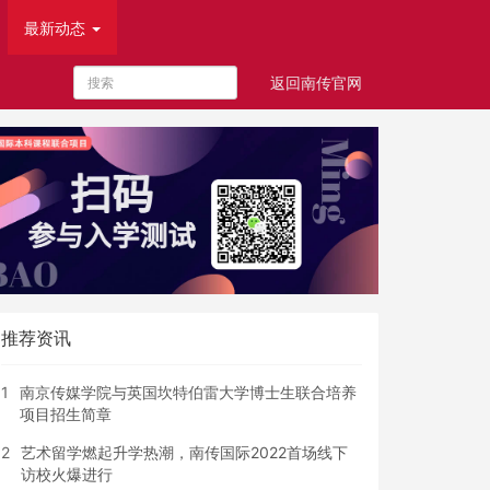
最新动态
返回南传官网
首页
最新动态
热点新闻
推荐资讯
1
南京传媒学院与英国坎特伯雷大学博士生联合培养
项目招生简章
2
艺术留学燃起升学热潮，南传国际2022首场线下
访校火爆进行