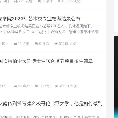
月09日
750 点赞
0
评论
68830 浏览
传媒学院2023年艺术类专业校考结果公布
年艺术类专业校考结果已在小艺帮APP公布，具体说明如下。一、
：2023年4月10日10:00起；2.查询方式：请考生登录小艺帮
生无需打印校考考试结果，校考合格考生的数据学校将按照相关工
级招生考试机构上报备案。说明：考生高考生源所在省（区、
月10日
11 点赞
0
评论
51615 浏览
专业有相应类别统考要求的，考生省级统考必须达到生源所在
国坎特伯雷大学博士生联合培养项目招生简章
月12日
51 点赞
0
评论
49991 浏览
从南传到常青藤名校哥伦比亚大学，他是如何做到
的热爱，疫情下孤身前往英国求学，他在2022“史上最难申请