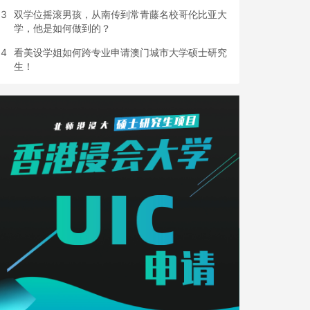
3
双学位摇滚男孩，从南传到常青藤名校哥伦比亚大
学，他是如何做到的？
4
看美设学姐如何跨专业申请澳门城市大学硕士研究
生！