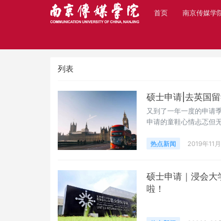
首页
南京传媒学
热点新闻
列表
硕士申请|去英国
又到了一年一度的申请季
申请的童鞋心情忐忑但
向，只是等待收获可是
为那是一个奢侈品！其实
热点新闻
2019年11
性，很多国家都出台了
硕士申请｜浸会大
啦！