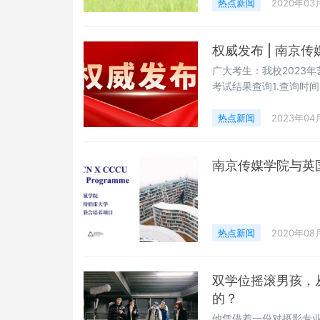
热点新闻
2020年03
权威发布 | 南京
广大考生：我校2023
考试结果查询1.查询时间
APP进行查询；3.考
作要求向教育部及各省
热点新闻
2023年04
市）对我校艺术类相关
南京传媒学院与英
热点新闻
2020年08
双学位摇滚男孩，
的？
他凭借着一份对摄影专业