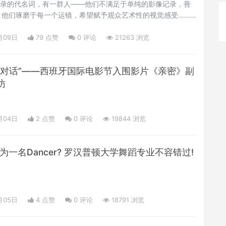
生活记录的代名词，有一群人——他们不满足于单纯的影像记录，善
；他们琢磨于每一个运镜，希望赋予观众艺术性的视觉感受……
lmmaker”。有些电影人曾经一个场景便拍摄了127次，将自己和
迸发生机，这位电影人叫做库布里克，而这部电影叫做《闪
月09日
79 点赞
0
评论
21263 浏览
的对话”——西班牙国际电影节入围影片《亲密》副
访
月04日
2 点赞
0
评论
19844 浏览
为一名Dancer? 罗汉普顿大学舞蹈专业不容错过!
月05日
4 点赞
0
评论
18791 浏览