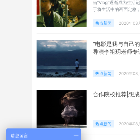
当“Vlog”逐渐成为
于将生活中的画面定格
这群人，我们称之为“Fi
演员都逼入绝境，从而
热点新闻
2020年03
灵》。
“电影是我与自己
导演李祖玥老师专
热点新闻
2020年08
合作院校推荐|想成
热点新闻
2020年08
请您留言