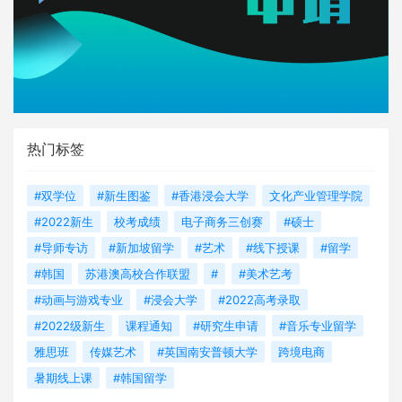
热门标签
#双学位
#新生图鉴
#香港浸会大学
文化产业管理学院
#2022新生
校考成绩
电子商务三创赛
#硕士
#导师专访
#新加坡留学
#艺术
#线下授课
#留学
#韩国
苏港澳高校合作联盟
#
#美术艺考
#动画与游戏专业
#浸会大学
#2022高考录取
#2022级新生
课程通知
#研究生申请
#音乐专业留学
雅思班
传媒艺术
#英国南安普顿大学
跨境电商
暑期线上课
#韩国留学