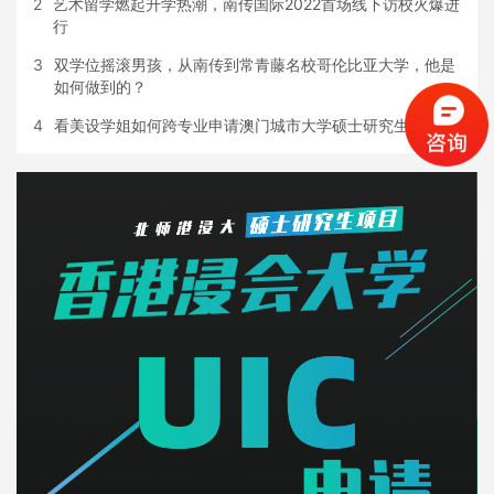
2
艺术留学燃起升学热潮，南传国际2022首场线下访校火爆进
行
3
双学位摇滚男孩，从南传到常青藤名校哥伦比亚大学，他是
如何做到的？
4
看美设学姐如何跨专业申请澳门城市大学硕士研究生！