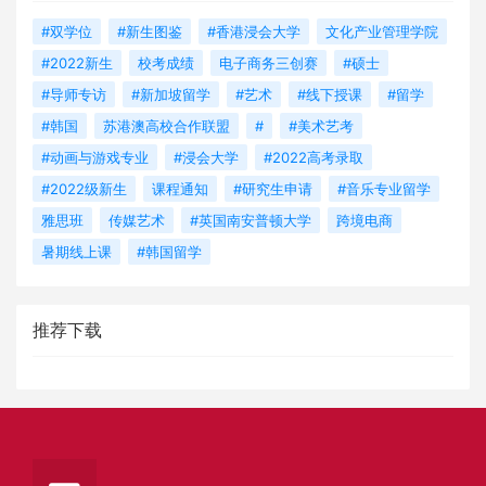
#双学位
#新生图鉴
#香港浸会大学
文化产业管理学院
#2022新生
校考成绩
电子商务三创赛
#硕士
#导师专访
#新加坡留学
#艺术
#线下授课
#留学
#韩国
苏港澳高校合作联盟
#
#美术艺考
#动画与游戏专业
#浸会大学
#2022高考录取
#2022级新生
课程通知
#研究生申请
#音乐专业留学
雅思班
传媒艺术
#英国南安普顿大学
跨境电商
暑期线上课
#韩国留学
推荐下载