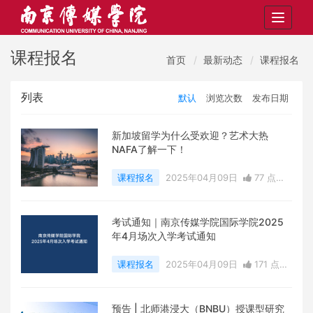
Toggle
navigat
课程报名
首页
最新动态
课程报名
列表
默认
浏览次数
发布日期
新加坡留学为什么受欢迎？艺术大热
NAFA了解一下！
课程报名
2025年04月09日
77 点赞
0
评论
26226 浏览
考试通知｜南京传媒学院国际学院2025
年4月场次入学考试通知
课程报名
2025年04月09日
171 点赞
0
评论
27021 浏览
预告 | 北师港浸大（BNBU）授课型研究