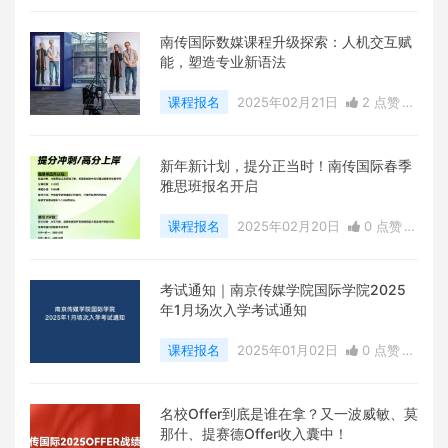
0
评论
18628 浏览
南传国际数媒课程升级探索：人机交互赋
能，塑造专业新语法
课程报名
2025年02月21日
2 点赞
0
评论
5271 浏览
新年新计划，提分正当时！南传国际春季
雅思班报名开启
课程报名
2025年02月20日
0 点赞
0
评论
6359 浏览
考试通知｜南京传媒学院国际学院2025
年1月场次入学考试通知
课程报名
2025年01月02日
0 点赞
0
评论
7925 浏览
名校Offer到底是谁在拿？又一波威敏、莫
那什、提赛德Offer收入囊中！