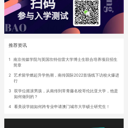
推荐资讯
1
南京传媒学院与英国坎特伯雷大学博士生联合培养项目招生
简章
2
艺术留学燃起升学热潮，南传国际2022首场线下访校火爆进
行
3
双学位摇滚男孩，从南传到常青藤名校哥伦比亚大学，他是
如何做到的？
4
看美设学姐如何跨专业申请澳门城市大学硕士研究生！