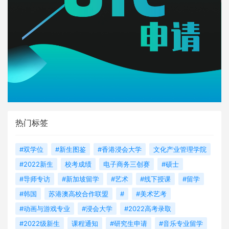
热门标签
#双学位
#新生图鉴
#香港浸会大学
文化产业管理学院
#2022新生
校考成绩
电子商务三创赛
#硕士
#导师专访
#新加坡留学
#艺术
#线下授课
#留学
#韩国
苏港澳高校合作联盟
#
#美术艺考
#动画与游戏专业
#浸会大学
#2022高考录取
#2022级新生
课程通知
#研究生申请
#音乐专业留学