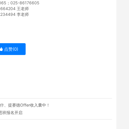
065；025-86176605
0664204 王老师
2234494 李老师
点赞(
0
)
什、提赛德Offer收入囊中！
思班报名开启