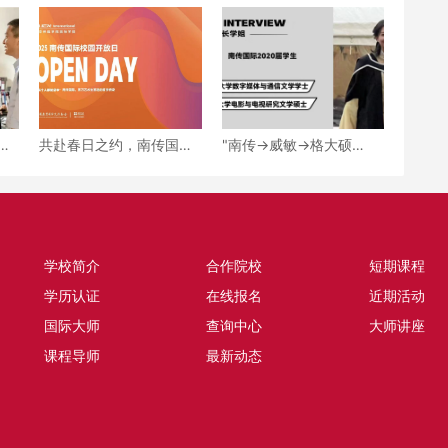
的
共赴春日之约，南传国际
"南传→威敏→格大硕
传
4月校园开放日来了，快
士"！解码传媒女孩的升学
预约！
轨迹
学校简介
合作院校
短期课程
学历认证
在线报名
近期活动
国际大师
查询中心
大师讲座
课程导师
最新动态