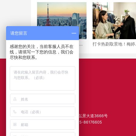
请您留言
年薪600万日元起！日本
打卡热剧取景地！梅婷
感谢您的关注，当前客服人员不在
留学就业黄金期全解析
「设计教室」竟藏在南
线，请填写一下您的信息，我们会
——南传国际日本方向定
国际学院？
尽快和您联系。
制化培养方案
© 2021 南京传媒学院
苏ICP备06054739号-1
地址：江苏省南京市江宁区弘景大道3666号
电话：025-86179065；025-86176605
南京传媒学院
国际学院