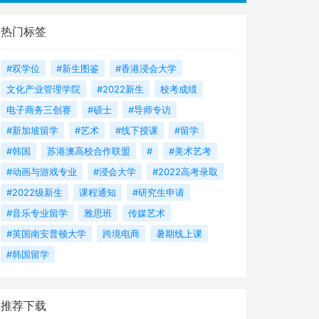
热门标签
#双学位
#新生图鉴
#香港浸会大学
文化产业管理学院
#2022新生
校考成绩
电子商务三创赛
#硕士
#导师专访
#新加坡留学
#艺术
#线下授课
#留学
#韩国
苏港澳高校合作联盟
#
#美术艺考
#动画与游戏专业
#浸会大学
#2022高考录取
#2022级新生
课程通知
#研究生申请
#音乐专业留学
雅思班
传媒艺术
#英国南安普顿大学
跨境电商
暑期线上课
#韩国留学
推荐下载