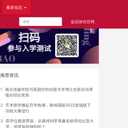
最新动态
返回南传官网
推荐资讯
1
南京传媒学院与英国坎特伯雷大学博士生联合培养
项目招生简章
2
艺术留学燃起升学热潮，南传国际2022首场线下
访校火爆进行
3
双学位摇滚男孩，从南传到常青藤名校哥伦比亚大
学，他是如何做到的？