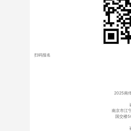
扫码报名
2025
南京市江宁
国交楼5