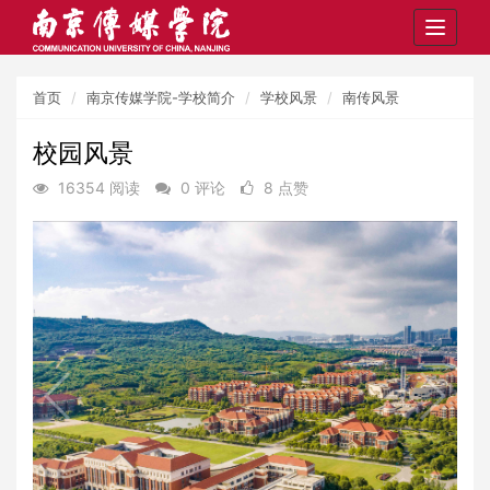
Toggle
navigat
首页
南京传媒学院-学校简介
学校风景
南传风景
校园风景
16354 阅读
0 评论
8 点赞