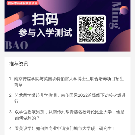
推荐资讯
1
南京传媒学院与英国坎特伯雷大学博士生联合培养项目招生
简章
2
艺术留学燃起升学热潮，南传国际2022首场线下访校火爆进
行
3
双学位摇滚男孩，从南传到常青藤名校哥伦比亚大学，他是
如何做到的？
4
看美设学姐如何跨专业申请澳门城市大学硕士研究生！