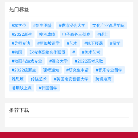
热门标签
#双学位
#新生图鉴
#香港浸会大学
文化产业管理学院
#2022新生
校考成绩
电子商务三创赛
#硕士
#导师专访
#新加坡留学
#艺术
#线下授课
#留学
#韩国
苏港澳高校合作联盟
#
#美术艺考
#动画与游戏专业
#浸会大学
#2022高考录取
#2022级新生
课程通知
#研究生申请
#音乐专业留学
雅思班
传媒艺术
#英国南安普顿大学
跨境电商
暑期线上课
#韩国留学
推荐下载