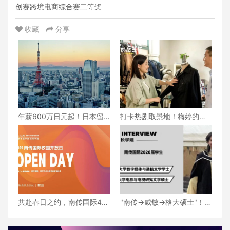
创赛跨境电商综合赛二等奖
收藏
分享
年薪600万日元起！日本留
打卡热剧取景地！梅婷的
学就业黄金期全解析——南
「设计教室」竟藏在南传国
传国际日本方向定制化培养
际学院？
方案
共赴春日之约，南传国际4月
"南传→威敏→格大硕士"！解
校园开放日来了，快预约！
码传媒女孩的升学轨迹