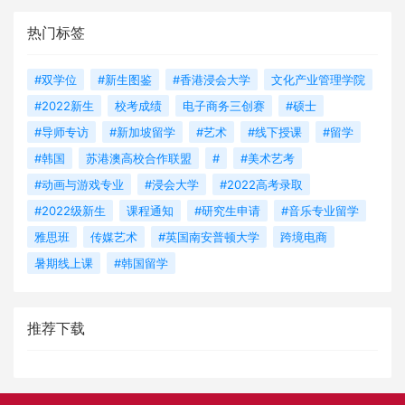
热门标签
#双学位
#新生图鉴
#香港浸会大学
文化产业管理学院
#2022新生
校考成绩
电子商务三创赛
#硕士
#导师专访
#新加坡留学
#艺术
#线下授课
#留学
#韩国
苏港澳高校合作联盟
#
#美术艺考
#动画与游戏专业
#浸会大学
#2022高考录取
#2022级新生
课程通知
#研究生申请
#音乐专业留学
雅思班
传媒艺术
#英国南安普顿大学
跨境电商
暑期线上课
#韩国留学
推荐下载