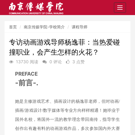
Toggle
navigat
首页
南京传媒学院-学校简介
课程导师
专访动画游戏导师杨逸菲：当热爱碰
撞职业，会产生怎样的火花？
13730 阅读
0 评论
3 点赞
PREFACE
-前言-.
她是主修游戏艺术、插画设计的杨逸菲老师，但对动画/
插画/游戏设计/数字媒体等专业方向样样精通！她毕业于
国外名校，将国外一流的教学理念带回南传，指导学生
创作出有趣有料的动画游戏作品，多次参加国内外大赛