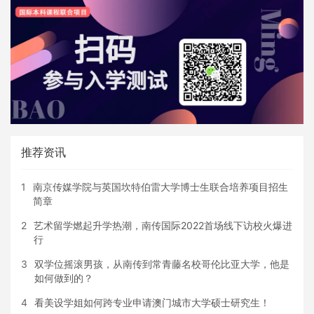
推荐资讯
1
南京传媒学院与英国坎特伯雷大学博士生联合培养项目招生
简章
2
艺术留学燃起升学热潮，南传国际2022首场线下访校火爆进
行
3
双学位摇滚男孩，从南传到常青藤名校哥伦比亚大学，他是
如何做到的？
4
看美设学姐如何跨专业申请澳门城市大学硕士研究生！