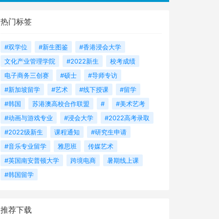
热门标签
#双学位
#新生图鉴
#香港浸会大学
文化产业管理学院
#2022新生
校考成绩
电子商务三创赛
#硕士
#导师专访
#新加坡留学
#艺术
#线下授课
#留学
#韩国
苏港澳高校合作联盟
#
#美术艺考
#动画与游戏专业
#浸会大学
#2022高考录取
#2022级新生
课程通知
#研究生申请
#音乐专业留学
雅思班
传媒艺术
#英国南安普顿大学
跨境电商
暑期线上课
#韩国留学
推荐下载