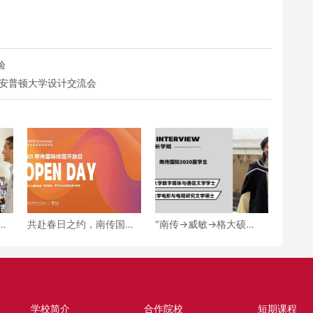
验
南安普顿大学设计交流会
的
共赴春日之约，南传国际
"南传→威敏→格大硕
传
4月校园开放日来了，快
士"！解码传媒女孩的升学
预约！
轨迹
学校简介
合作院校
短期课程