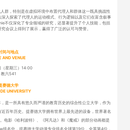
能化人群，特别是在虚拟环境中布置代理人和群体这一既具挑战性
法深入探索了代理人的运动模式、行为逻辑以及它们在富含叙事
mie不仅深化了专业领域的研究，还显著提升了个人技能，包括
研究会议上得到了展示，赢得了广泛的认可与赞誉。
时间与地点
E AND VENUE
日（星期三）14:00
教六541
提赛德大学
IDE UNIVERSITY
校于1930年，是一所具有悠久而严谨的教育历史的综合性公立大学，作为
有近百年历史。提赛德大学拥有世界上最先进的设备，世界著名
业生。电影《哈利波特》、《阿凡达》和《魔戒》的部分动画都是
r Review排名中，提赛德大学动漫专业排名全球第19位，全英第4位，