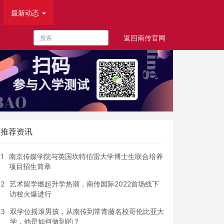
最新动态
返回南传官网
推荐资讯
1
南京传媒学院与英国坎特伯雷大学博士生联合培养
项目招生简章
2
艺术留学燃起升学热潮，南传国际2022首场线下
访校火爆进行
3
双学位摇滚男孩，从南传到常青藤名校哥伦比亚大
学，他是如何做到的？