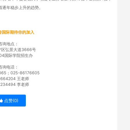
着逐年稳步上升的趋势。
南传国际期待你的加入
咨询地点：
区弘景大道3666号
04国际学院招生办
咨询电话：
065；025-86176605
0664204 王老师
2234494 李老师
点赞(
0
)