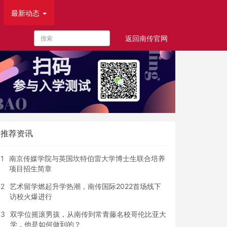
最新动态
返回南传官网
推荐资讯
1
南京传媒学院与英国坎特伯雷大学博士生联合培养
项目招生简章
2
艺术留学燃起升学热潮，南传国际2022首场线下
访校火爆进行
3
双学位摇滚男孩，从南传到常青藤名校哥伦比亚大
学，他是如何做到的？