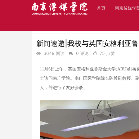
首页
南京传媒学
首页
最新动态
热点新闻
新闻速递|我校与英国安格利亚
6649 阅读
0 评论
75 点赞
11月6日上午，英国安格利亚鲁斯金大学(ARU)剑桥创
士访问南广学院。南广国际学院院长陈希副教授、
人，并进行了友好会谈。