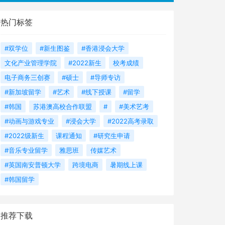
热门标签
#双学位
#新生图鉴
#香港浸会大学
文化产业管理学院
#2022新生
校考成绩
电子商务三创赛
#硕士
#导师专访
#新加坡留学
#艺术
#线下授课
#留学
#韩国
苏港澳高校合作联盟
#
#美术艺考
#动画与游戏专业
#浸会大学
#2022高考录取
#2022级新生
课程通知
#研究生申请
#音乐专业留学
雅思班
传媒艺术
#英国南安普顿大学
跨境电商
暑期线上课
#韩国留学
推荐下载