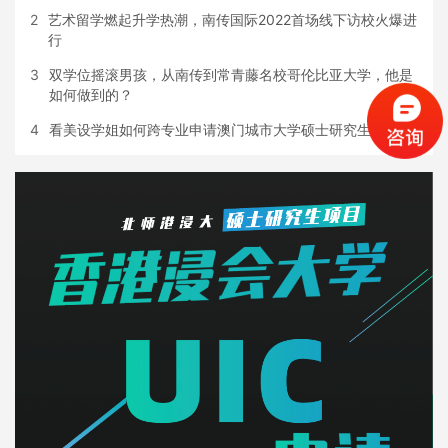
2
艺术留学燃起升学热潮，南传国际2022首场线下访校火爆进
行
3
双学位摇滚男孩，从南传到常青藤名校哥伦比亚大学，他是
如何做到的？
4
看美设学姐如何跨专业申请澳门城市大学硕士研究生！