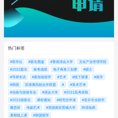
热门标签
#双学位
#新生图鉴
#香港浸会大学
文化产业管理学院
#2022新生
校考成绩
电子商务三创赛
#硕士
#导师专访
#新加坡留学
#艺术
#线下授课
#留学
#韩国
苏港澳高校合作联盟
#
#美术艺考
#动画与游戏专业
#浸会大学
#2022高考录取
#2022级新生
课程通知
#研究生申请
#音乐专业留学
雅思班
传媒艺术
#英国南安普顿大学
跨境电商
暑期线上课
#韩国留学