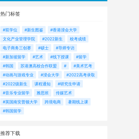
热门标签
#双学位
#新生图鉴
#香港浸会大学
文化产业管理学院
#2022新生
校考成绩
电子商务三创赛
#硕士
#导师专访
#新加坡留学
#艺术
#线下授课
#留学
#韩国
苏港澳高校合作联盟
#
#美术艺考
#动画与游戏专业
#浸会大学
#2022高考录取
#2022级新生
课程通知
#研究生申请
#音乐专业留学
雅思班
传媒艺术
#英国南安普顿大学
跨境电商
暑期线上课
#韩国留学
推荐下载