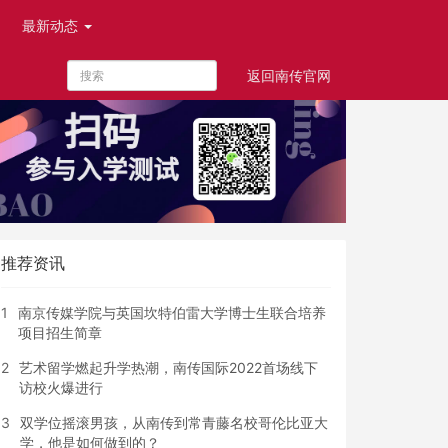
最新动态
返回南传官网
推荐资讯
1
南京传媒学院与英国坎特伯雷大学博士生联合培养
项目招生简章
2
艺术留学燃起升学热潮，南传国际2022首场线下
访校火爆进行
3
双学位摇滚男孩，从南传到常青藤名校哥伦比亚大
学，他是如何做到的？